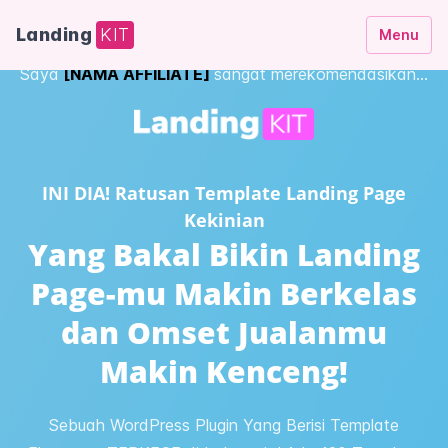
Landing
KIT
Menu
Saya
[NAMA AFFILIATE]
sangat merekomendasikan…
INI DIA! Ratusan Template Landing Page
Kekinian
Yang Bakal Bikin Landing
Page-mu Makin Berkelas
dan Omset Jualanmu
Makin Kenceng!
Sebuah WordPress Plugin Yang Berisi Template